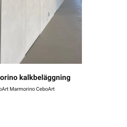
rino kalkbeläggning
oArt Marmorino CeboArt