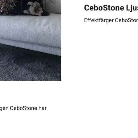
CeboStone Ljus
Effektfärger CeboSto
rgen CeboStone har