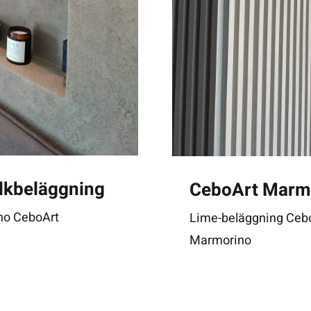
lkbeläggning
CeboArt Marmo
no CeboArt
Lime-beläggning Ceb
Marmorino