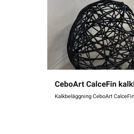
CeboArt CalceFin kal
Kalkbeläggning CeboArt CalceFi