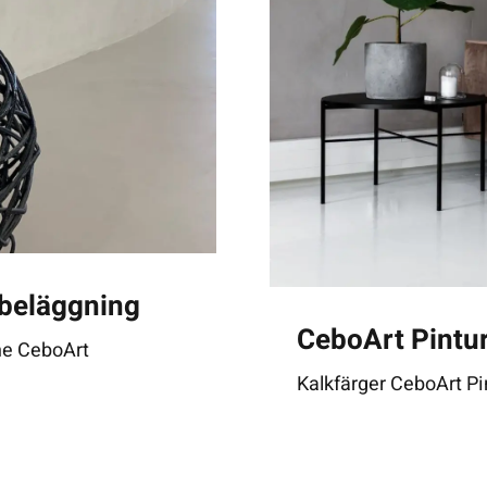
kbeläggning
CeboArt Pintur
ne CeboArt
Kalkfärger CeboArt Pi