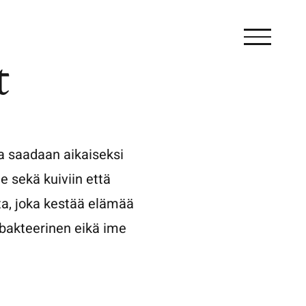
t
lla saadaan aikaiseksi
lle sekä kuiviin että
ta, joka kestää elämää
ibakteerinen eikä ime