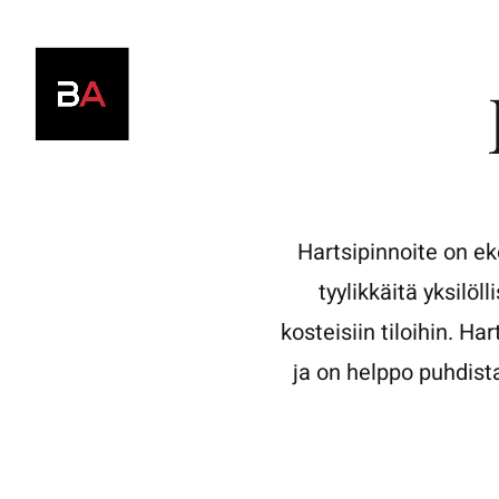
Siirry
sisältöön
Hartsipinnoite on eko
tyylikkäitä yksilöll
kosteisiin tiloihin.
Har
ja on helppo puhdist