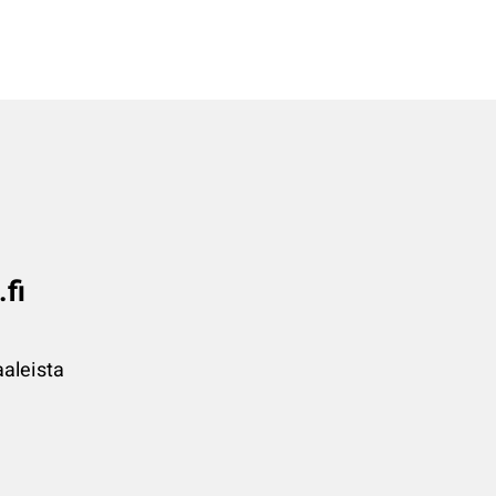
.fi
aleista