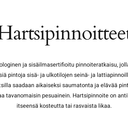
Hartsipinnoittee
loginen ja sisäilmasertifioitu pinnoiteratkaisu, jo
isiä pintoja sisä- ja ulkotilojen seinä- ja lattiapinnoi
tsilla saadaan aikaiseksi saumatonta ja elävää pin
aa tavanomaisin pesuainein. Hartsipinnoite on ant
itseensä kosteutta tai rasvaista likaa.