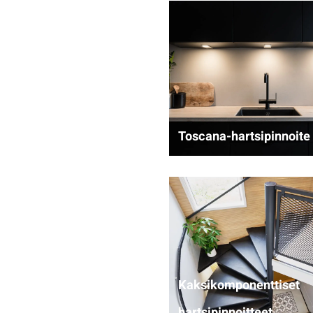
Toscana-hartsipinnoite
Kaksikomponenttiset
hartsipinnoitteet