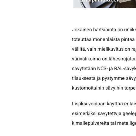
Jokainen hartsipinta on uniikk
toteuttaa monenlaista pintaa 
väliltä, vain mielikuvitus on r
värivalikoima on lähes rajat
sävytetään NCS- ja RAL-sävy
tilauksesta ja pystymme säv
kustomoituihin sävyihin tar
Lisäksi voidaan käyttää erilai
esimerkiksi sävytettyjä geelej
kimallepulvereita tai metallig