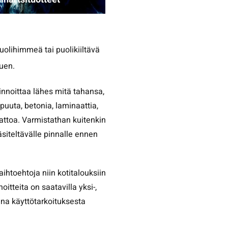
uolihimmeä tai puolikiiltävä
puen.
innoittaa lähes mitä tahansa,
 puuta, betonia, laminaattia,
mattoa. Varmistathan kuitenkin
siteltävälle pinnalle ennen
ihtoehtoja niin kotitalouksiin
noitteita on saatavilla yksi-,
na käyttötarkoituksesta