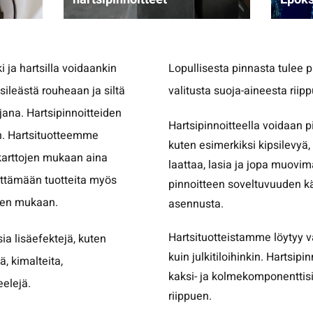
i ja hartsilla voidaankin
Lopullisesta pinnasta tulee p
sileästä rouheaan ja siltä
valitusta suoja-aineesta riip
ajana. Hartsipinnoitteiden
Hartsipinnoitteella voidaan p
on. Hartsituotteemme
kuten esimerkiksi kipsilevyä,
karttojen mukaan aina
laattaa, lasia ja jopa muovi
yttämään tuotteita myös
pinnoitteen soveltuvuuden kä
peen mukaan.
asennusta.
Hartsituotteistamme löytyy va
sia lisäefektejä, kuten
kuin julkitiloihinkin. Hartsipin
ä, kimalteita,
kaksi- ja kolmekomponenttisi
eelejä.
riippuen.