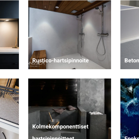
Rustico-hartsipinnoite
Beton
Kolmekomponenttiset
hartsipinnoitteet
Epoks