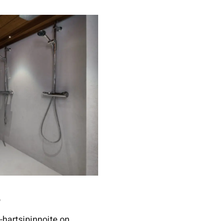
e
-hartsipinnoite on