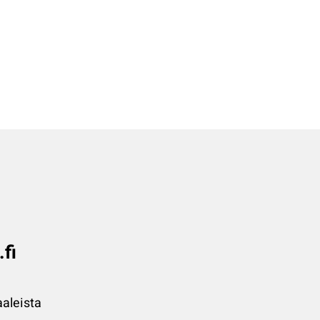
.fi
aleista