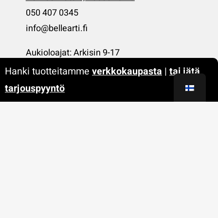
050 407 0345
info@bellearti.fi
Aukioloajat: Arkisin 9-17
Hanki tuotteitamme
verkkokaupasta
|
tai jätä
tarjouspyyntö
VERKKOKAUPPA
kauppa.bellearti.fi
Suosikkituotteemme maaleista