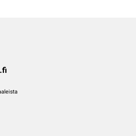
.fi
aleista