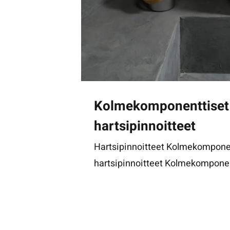
Kolmekomponenttiset
hartsipinnoitteet
Hartsipinnoitteet Kolmekompone
hartsipinnoitteet Kolmekompone