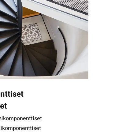
ttiset
eet
ksikomponenttiset
ksikomponenttiset