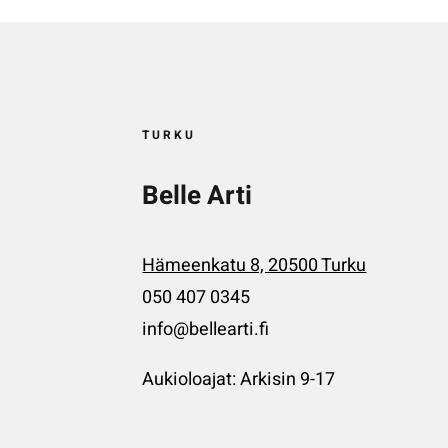
TURKU
Belle Arti
Hämeenkatu 8, 20500 Turku
050 407 0345
info@bellearti.fi
Aukioloajat: Arkisin 9-17