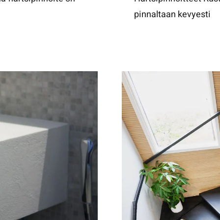
pinnaltaan kevyesti