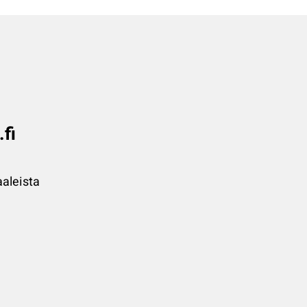
.fi
aleista