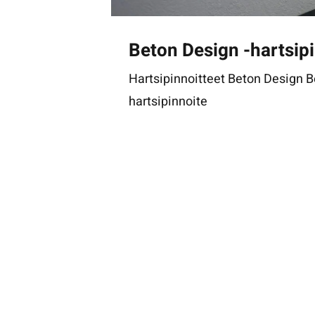
Beton Design -hartsip
Hartsipinnoitteet Beton Design 
hartsipinnoite