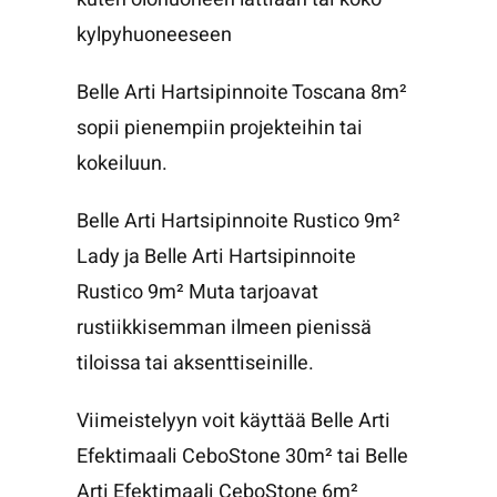
kylpyhuoneeseen
Belle Arti Hartsipinnoite Toscana 8m²
sopii pienempiin projekteihin tai
kokeiluun.
Belle Arti Hartsipinnoite Rustico 9m²
Lady
ja
Belle Arti Hartsipinnoite
Rustico 9m² Muta
tarjoavat
rustiikkisemman ilmeen pienissä
tiloissa tai aksenttiseinille.
Viimeistelyyn voit käyttää
Belle Arti
Efektimaali CeboStone 30m²
tai
Belle
Arti Efektimaali CeboStone 6m²