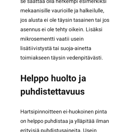
se saattaa olla herkempi esimerkiksi
mekaanisille vaurioille ja halkeilulle,
jos alusta ei ole täysin tasainen tai jos
asennus ei ole tehty oikein. Lisäksi
mikrosementti vaatii usein
lisätiivistystä tai suoja-ainetta
toimiakseen täysin vedenpitävästi.
Helppo huolto ja
puhdistettavuus
Hartsipinnoitteen ei-huokoinen pinta
on helppo puhdistaa ja ylläpitää ilman
erityisiä puhdistusaineita. Usein