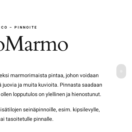
CCO – PINNOITE
oMarmo
ksi marmorimaista pintaa, johon voidaan
ä juovia ja muita kuvioita.
Pinnasta saadaan
ollen lopputulos on ylellinen ja hienostunut.
tilojen seinäpinnoille, esim. kipsilevylle,
ai tasoitetulle pinnalle.