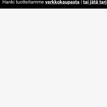
Hanki tuotteitamme
verkkokaupasta
|
tai jätä ta
ESIMERKKEJÄ