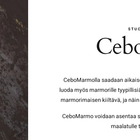
STU
Ceb
CeboMarmolla saadaan aikaise
luoda myös marmorille tyypillisi
marmorimaisen kiiltävä, ja näin 
CeboMarmo voidaan asentaa sisä
maalatulle
t